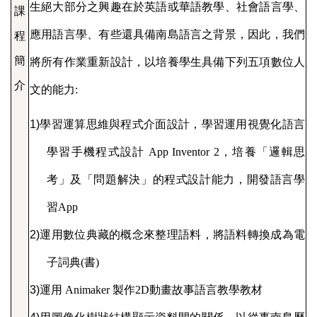
生絕大部分之興趣在於英語或華語教學、社會語言學、
課
應用語言學、有些還具備南島語言之背景，因此，我們
程
簡
將所有作業重新設計，以培養學生具備下列五項數位人
介
文的能力
:
1)
學習運算思維與程式介面設計，學習運用視覺化語言
學習手機程式設計
App Inventor 2
，培養「邏輯思
考」及「問題解決」的程式設計能力，開發語言學
習
App
2)
運用數位典藏的概念來整理語料，將語料轉換成為電
子詞典
(
書
)
3)
運用
Animaker
製作
2D
動畫故事語言教學教材