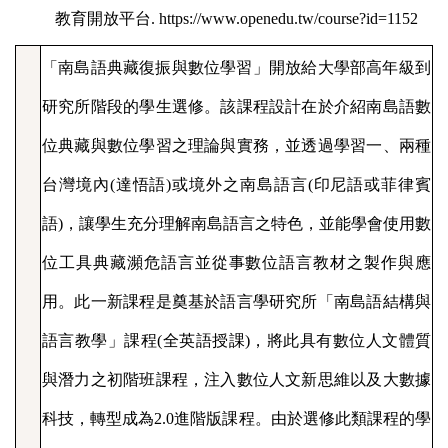
教育開放平台
.
https://www.openedu.tw/course?id=1152
「南島語典藏復振與數位學習」開放給大學部高年級到
研究所階段的學生選修。該課程設計在於介紹南島語數
位典藏與數位學習之理論與實務，並透過學習一、兩種
台灣境內
(
達悟語
)
或境外之南島語言
(
印尼語或菲律賓
語
)
，讓學生充分理解南島語言之特色，並能學會使用數
位工具典藏瀕危語言並從事數位語言教材之製作與應
用。此一新課程是奠基於語言學研究所「南島語結構與
語言教學」課程
(
全英語授課
)
，將此具有數位人文體質
與潛力之初階班課程，注入數位人文新思維以及大數據
科技，轉型成為
2.0
進階版課程。由於選修此類課程的學