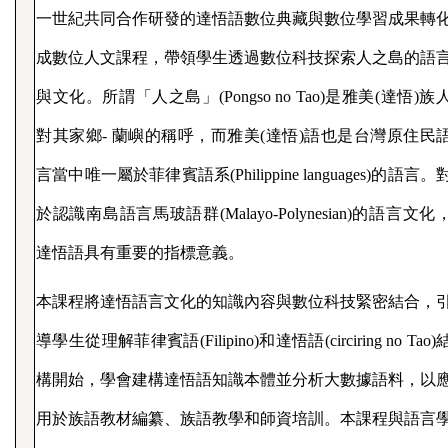
一世紀共同合作研發的達悟語數位典藏與數位學習成果轉
成數位人文課程，帶領學生透過數位科技探索人之島的語
與文化。所謂「人之島」
(
Pongso
no Tao)
是雅美
(
達悟
)
族
對其家鄉
-
蘭嶼的稱呼，而雅美
(
達悟
)
語也是台灣原住民
言當中唯一屬於菲律賓語系
(Philippine languages)
的語言。
於認識南島語言馬玻語群
(Malayo-Polynesian)
的語言文化
達悟語具有重要的指標意義。
本課程將達悟語言文化的知識內容與數位科技緊密結合，
導學生從理解菲律賓語
(Filipino)
和達悟語
(
circiring
no Tao)
構開始，學會建構達悟語知識本體並分析大數據語料，以
用於族語教材編纂、族語教學和師資培訓。本課程與語言