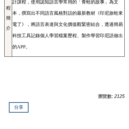
計課程，使用認知語言學常用的「青蛙的故事」為文
程
本，撰寫出不同語言風格對話的最新教材
《
印尼旅蛙來
簡
電了
》
，將語言表達與文化價值觀緊密結合，透過簡易
介
科技工具記錄個人學習檔案歷程、製作學習印尼語做出
的
APP
。
瀏覽數:
2125
分享