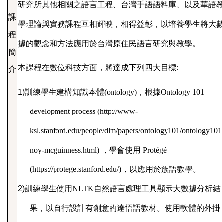
研究所其他相關之語言工程、台灣手語語料庫、以及華語
課
學理論與實務課程互相輝映，相得益彰，以培養學生將大
程
據的觀念和方法應用於台灣原住民語言研究與教學。
簡
本課程在數位科技方面，將達成下列四大目標
:
介
1)
訓練學生建構知識本體
(ontology)
，根據
Ontology 101
development process (http://www-
ksl.stanford.edu
/people/
dlm
/papers/
ontology101
/
ontology101
noy-mcguinness.html
)
，學會使用
Protégé
(https://
protege.stanford.edu
/)
，以應用於族語教學。
2)
訓練學生使用
NLTK
自然語言處理工具顯示大數據分析結
果，以自行設計有創意的達悟語教材。使用軟體的外掛