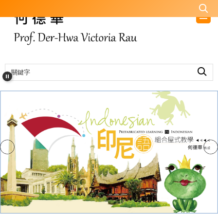
跳
到
主
要
內
容
區