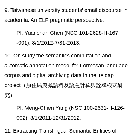
9. Taiwanese university students' email discourse in
academia: An ELF pragmatic perspective.
PI: Yuanshan Chen (NSC 101-2628-H-167
-001), 8/1/2012-7/31-2013.
10. On study the semantics computation and
automatic annotation model for Formosan language
corpus and digital archiving data in the Teldap
project（原住民典藏語料及語意計算與詮釋模式研
究）
PI: Meng-Chien Yang (NSC 100-2631-H-126-
002),
8/1/2011
-12/31/2012.
11. Extracting Translingual Semantic Entities of