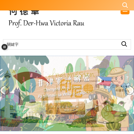
跳
到
主
要
內
容
區